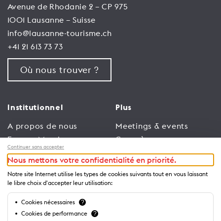
Avenue de Rhodanie 2 – CP 975
1001 Lausanne – Suisse
info@lausanne-tourisme.ch
+41 21 613 73 73
Où nous trouver ?
Institutionnel
Plus
A propos de nous
Meetings & events
Espace Membres
Congrès
Continuer sans accepter
Emploi
Trade
Nous mettons votre confidentialité en priorité.
Conditions générales
Espace Médias
Notre site Internet utilise les types de cookies suivants tout en vous laissant
d’utilisation
Annonceurs
le libre choix d'accepter leur utilisation:
Politique de
Brochures et guides
Cookies nécessaires
?
confidentialité
Cookies de performance
?