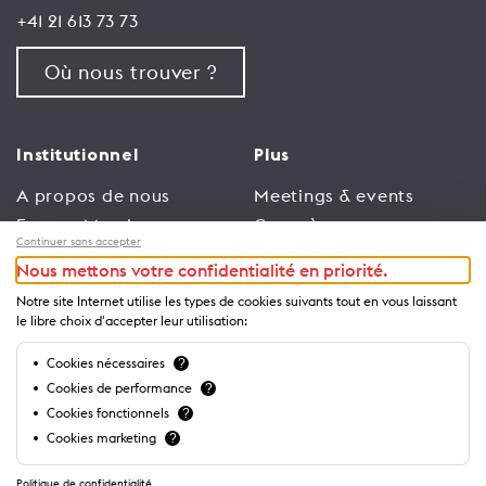
+41 21 613 73 73
Où nous trouver ?
Institutionnel
Plus
A propos de nous
Meetings & events
Espace Membres
Congrès
Continuer sans accepter
Emploi
Trade
Nous mettons votre confidentialité en priorité.
Conditions générales
Espace Médias
Notre site Internet utilise les types de cookies suivants tout en vous laissant
d’utilisation
Annonceurs
le libre choix d'accepter leur utilisation:
Politique de
Brochures et guides
Cookies nécessaires
?
confidentialité
Cookies de performance
?
Cookies fonctionnels
?
Cookies marketing
?
Politique de confidentialité