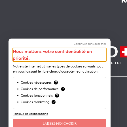
R
Continuer sans accepter
Nous mettons votre confidentialité en
priorité.
Notre site Internet utilise les types de cookies suivants tout
en vous laissant le libre choix d'accepter leur utilisation:
Cookies nécessaires
?
Contact
Cookies de performance
?
Cookies fonctionnels
?
Lausanne Tourisme – administration
Cookies marketing
?
Avenue de Rhodanie 2 – CP 975
1001 Lausanne – Suisse
Politique de confidentialité
info@lausanne-tourisme.ch
LAISSEZ-MOI CHOISIR