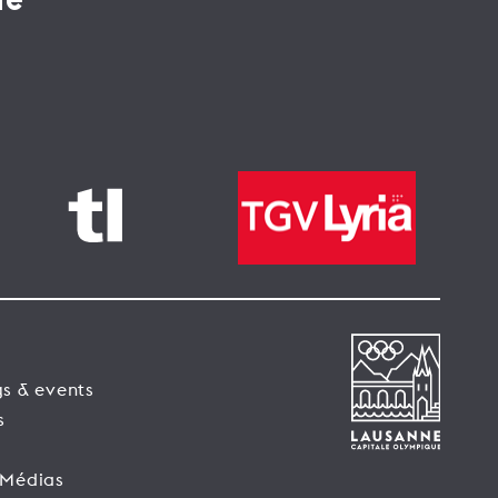
ne
s & events
s
 Médias