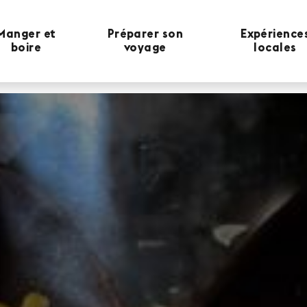
Manger et
Préparer son
Expérience
boire
voyage
locales