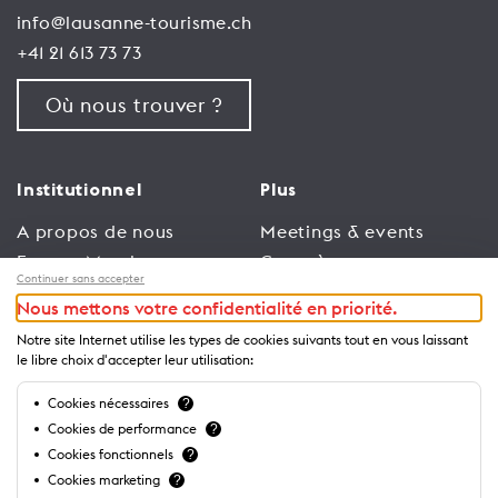
info@lausanne-tourisme.ch
+41 21 613 73 73
Où nous trouver ?
Institutionnel
Plus
A propos de nous
Meetings & events
Espace Membres
Congrès
Continuer sans accepter
Emploi
Trade
Nous mettons votre confidentialité en priorité.
Conditions générales
Espace Médias
Notre site Internet utilise les types de cookies suivants tout en vous laissant
d’utilisation
Annonceurs
le libre choix d'accepter leur utilisation:
Politique de
Brochures et guides
Cookies nécessaires
?
confidentialité
Cookies de performance
?
Cookies fonctionnels
?
Cookies marketing
?