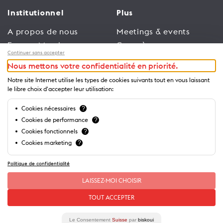
Institutionnel
Plus
A propos de nous
Meetings & events
Espace Membres
Congrès
Continuer sans accepter
Emploi
Trade
Nous mettons votre confidentialité en priorité.
Conditions générales
Espace Médias
Notre site Internet utilise les types de cookies suivants tout en vous laissant
d’utilisation
Annonceurs
le libre choix d'accepter leur utilisation:
Politique de
Brochures et guides
Cookies nécessaires
?
confidentialité
Cookies de performance
?
Cookies fonctionnels
?
Cookies marketing
?
Politique de confidentialité
LAISSEZ-MOI CHOISIR
TOUT ACCEPTER
Le Consentement
Suisse
par
biskoui