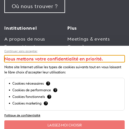
Où nous trouver ?
Institutionnel
Plus
A propos de nous
Meetings & events
Espace Membres
Congrès
Continuer sans accepter
Emploi
Trade
Nous mettons votre confidentialité en priorité.
Conditions générales
Espace Médias
Notre site Internet utilise les types de cookies suivants tout en vous laissant
d’utilisation
Annonceurs
le libre choix d'accepter leur utilisation:
Politique de
Brochures et guides
Cookies nécessaires
?
confidentialité
Cookies de performance
?
Cookies fonctionnels
?
Cookies marketing
?
Politique de confidentialité
LAISSEZ-MOI CHOISIR