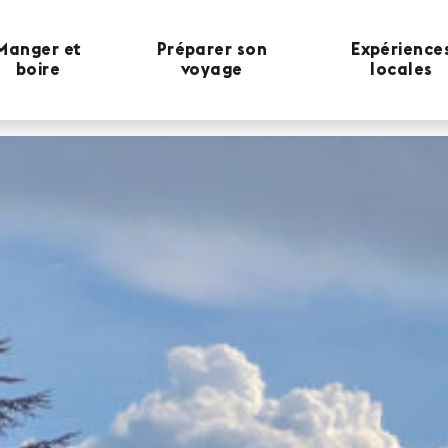
Manger et
Préparer son
Expérience
boire
voyage
locales