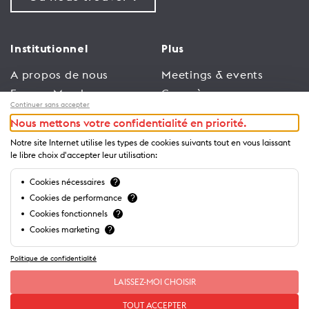
Institutionnel
Plus
A propos de nous
Meetings & events
Espace Membres
Congrès
Continuer sans accepter
Emploi
Trade
Nous mettons votre confidentialité en priorité.
Conditions générales
Espace Médias
Notre site Internet utilise les types de cookies suivants tout en vous laissant
d’utilisation
Annonceurs
le libre choix d'accepter leur utilisation:
Politique de
Brochures et guides
Cookies nécessaires
?
confidentialité
Cookies de performance
?
Cookies fonctionnels
?
Cookies marketing
?
Politique de confidentialité
LAISSEZ-MOI CHOISIR
TOUT ACCEPTER