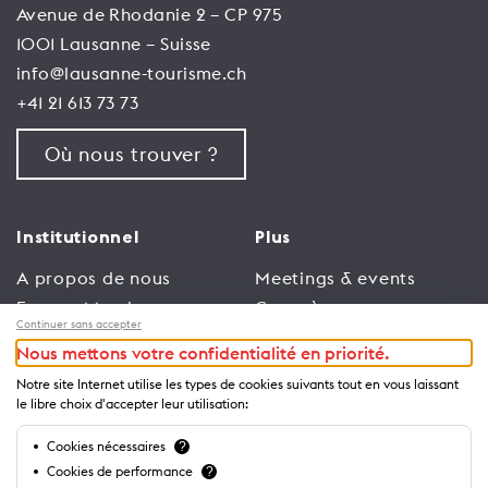
Avenue de Rhodanie 2 – CP 975
1001 Lausanne – Suisse
info@lausanne-tourisme.ch
+41 21 613 73 73
Où nous trouver ?
Institutionnel
Plus
A propos de nous
Meetings & events
Espace Membres
Congrès
Continuer sans accepter
Emploi
Trade
Nous mettons votre confidentialité en priorité.
Conditions générales
Espace Médias
Notre site Internet utilise les types de cookies suivants tout en vous laissant
d’utilisation
Annonceurs
le libre choix d'accepter leur utilisation:
Politique de
Brochures et guides
Cookies nécessaires
?
confidentialité
Cookies de performance
?