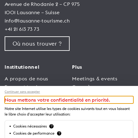
Avenue de Rhodanie 2 – CP 975
1001 Lausanne – Suisse
info@lausanne-tourisme.ch
+41 21 613 73 73
Où nous trouver ?
Institutionnel
Plus
A propos de nous
Meetings & events
Espace Membres
Congrès
Continuer sans accepter
Emploi
Trade
Nous mettons votre confidentialité en priorité.
Conditions générales
Espace Médias
Notre site Internet utilise les types de cookies suivants tout en vous laissant
d’utilisation
Annonceurs
le libre choix d'accepter leur utilisation:
Politique de
Brochures et guides
Cookies nécessaires
?
confidentialité
Cookies de performance
?