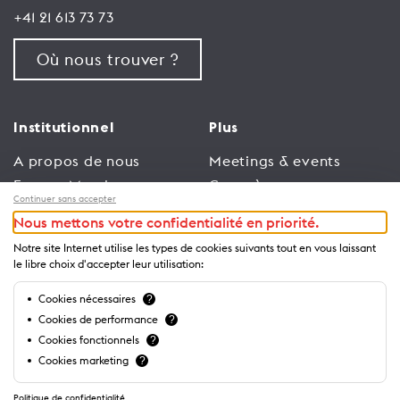
+41 21 613 73 73
Où nous trouver ?
Institutionnel
Plus
A propos de nous
Meetings & events
Espace Membres
Congrès
Continuer sans accepter
Emploi
Trade
Nous mettons votre confidentialité en priorité.
Conditions générales
Espace Médias
Notre site Internet utilise les types de cookies suivants tout en vous laissant
d’utilisation
Annonceurs
le libre choix d'accepter leur utilisation:
Politique de
Brochures et guides
Cookies nécessaires
?
confidentialité
Cookies de performance
?
Cookies fonctionnels
?
Cookies marketing
?
Politique de confidentialité