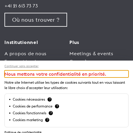
+41 21 613 73 73
Où nous trouver ?
Institutionnel
Plus
A propos de nous
Meetings & events
Espace Membres
Congrès
Continuer sans accepter
Emploi
Trade
Nous mettons votre confidentialité en priorité.
Conditions générales
Espace Médias
Notre site Internet utilise les types de cookies suivants tout en vous laissant
d’utilisation
Annonceurs
le libre choix d'accepter leur utilisation:
Politique de
Brochures et guides
Cookies nécessaires
?
confidentialité
Cookies de performance
?
Cookies fonctionnels
?
Cookies marketing
?
Politique de confidentialité