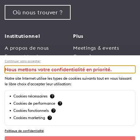
Où nous trouver ?
Institutionnel
Plus
A propos de nous
Meetings & events
Espace Membres
Congrès
Continuer sans accepter
Emploi
Trade
Nous mettons votre confidentialité en priorité.
Conditions générales
Espace Médias
Notre site Internet utilise les types de cookies suivants tout en vous laissant
d’utilisation
Annonceurs
le libre choix d'accepter leur utilisation:
Politique de
Brochures et guides
Cookies nécessaires
?
confidentialité
Cookies de performance
?
Cookies fonctionnels
?
Cookies marketing
?
Politique de confidentialité