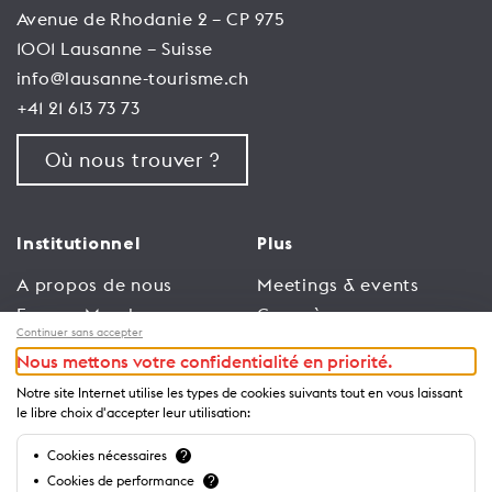
Avenue de Rhodanie 2 – CP 975
1001 Lausanne – Suisse
info@lausanne-tourisme.ch
+41 21 613 73 73
Où nous trouver ?
Institutionnel
Plus
A propos de nous
Meetings & events
Espace Membres
Congrès
Continuer sans accepter
Emploi
Trade
Nous mettons votre confidentialité en priorité.
Conditions générales
Espace Médias
Notre site Internet utilise les types de cookies suivants tout en vous laissant
d’utilisation
Annonceurs
le libre choix d'accepter leur utilisation:
Politique de
Brochures et guides
Cookies nécessaires
?
confidentialité
Cookies de performance
?