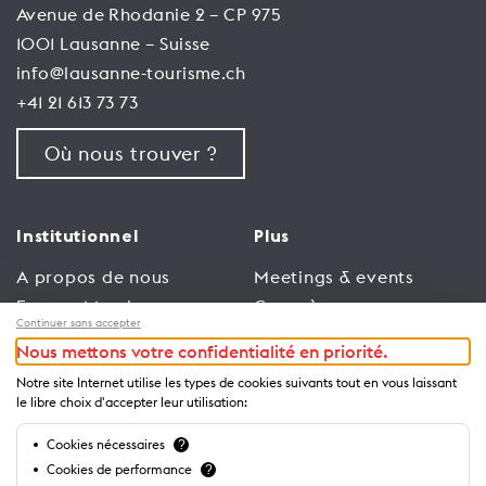
Avenue de Rhodanie 2 – CP 975
1001 Lausanne – Suisse
info@lausanne-tourisme.ch
+41 21 613 73 73
Où nous trouver ?
Institutionnel
Plus
A propos de nous
Meetings & events
Espace Membres
Congrès
Continuer sans accepter
Emploi
Trade
Nous mettons votre confidentialité en priorité.
Conditions générales
Espace Médias
Notre site Internet utilise les types de cookies suivants tout en vous laissant
d’utilisation
Annonceurs
le libre choix d'accepter leur utilisation:
Politique de
Brochures et guides
Cookies nécessaires
?
confidentialité
Cookies de performance
?