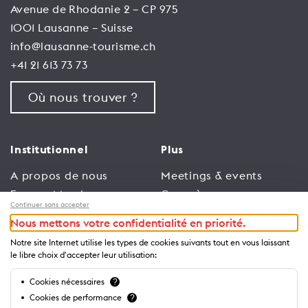
Avenue de Rhodanie 2 – CP 975
1001 Lausanne – Suisse
info@lausanne-tourisme.ch
+41 21 613 73 73
Où nous trouver ?
Institutionnel
Plus
A propos de nous
Meetings & events
Espace Membres
Congrès
Continuer sans accepter
Emploi
Trade
Nous mettons votre confidentialité en priorité.
Conditions générales
Espace Médias
Notre site Internet utilise les types de cookies suivants tout en vous laissant
d’utilisation
Annonceurs
le libre choix d'accepter leur utilisation:
Politique de
Brochures et guides
Cookies nécessaires
?
confidentialité
Cookies de performance
?