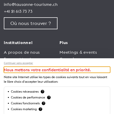
info@lausanne-tourisme.ch
+41 21 613 73 73
Où nous trouver ?
Institutionnel
Plus
A propos de nous
Meetings & events
Espace Membres
Congrès
Continuer sans accepter
Emploi
Trade
Nous mettons votre confidentialité en priorité.
Conditions générales
Espace Médias
Notre site Internet utilise les types de cookies suivants tout en vous laissant
d’utilisation
Annonceurs
le libre choix d'accepter leur utilisation:
Politique de
Brochures et guides
Cookies nécessaires
?
confidentialité
Cookies de performance
?
Cookies fonctionnels
?
Cookies marketing
?