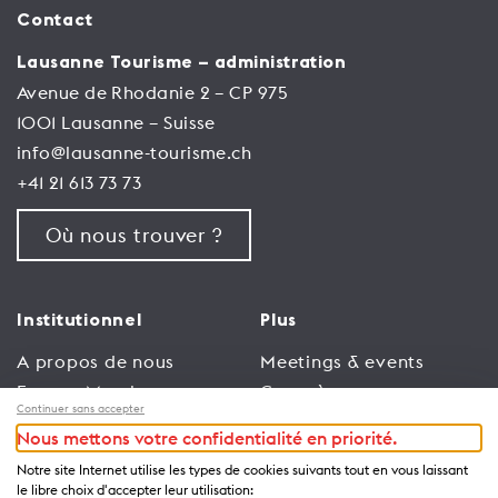
Contact
Lausanne Tourisme – administration
Avenue de Rhodanie 2 – CP 975
1001 Lausanne – Suisse
info@lausanne-tourisme.ch
+41 21 613 73 73
Où nous trouver ?
Institutionnel
Plus
A propos de nous
Meetings & events
Espace Membres
Congrès
Continuer sans accepter
Emploi
Trade
Nous mettons votre confidentialité en priorité.
Conditions générales
Espace Médias
Notre site Internet utilise les types de cookies suivants tout en vous laissant
d’utilisation
Annonceurs
le libre choix d'accepter leur utilisation: