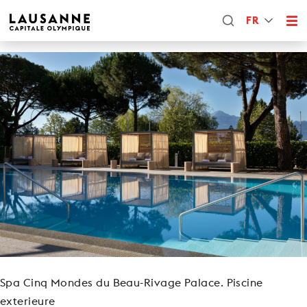
FR
Spa Cinq Mondes du Beau-Rivage Palace. Piscine
exterieure