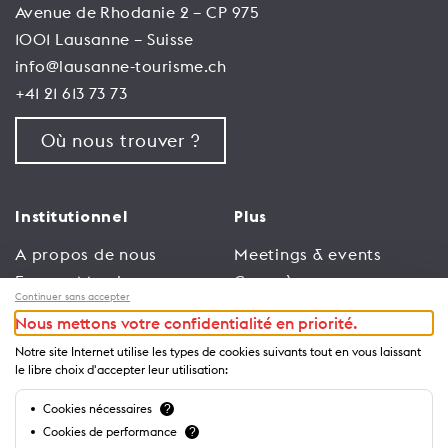
Avenue de Rhodanie 2 – CP 975
1001 Lausanne – Suisse
info@lausanne-tourisme.ch
+41 21 613 73 73
Où nous trouver ?
Institutionnel
Plus
A propos de nous
Meetings & events
Espace Membres
Congrès
Continuer sans accepter
Emploi
Trade
Nous mettons votre confidentialité en priorité.
Conditions générales
Espace Médias
Notre site Internet utilise les types de cookies suivants tout en vous laissant
d’utilisation
Annonceurs
le libre choix d'accepter leur utilisation:
Politique de
Brochures et guides
Cookies nécessaires
?
confidentialité
Cookies de performance
?