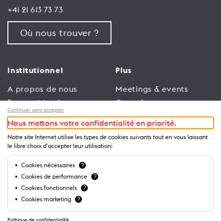
+41 21 613 73 73
Où nous trouver ?
Institutionnel
Plus
A propos de nous
Meetings & events
Espace Membres
Congrès
Continuer sans accepter
Emploi
Trade
Nous mettons votre confidentialité en priorité.
Conditions générales
Espace Médias
Notre site Internet utilise les types de cookies suivants tout en vous laissant
d’utilisation
Annonceurs
le libre choix d'accepter leur utilisation:
Politique de
Brochures et guides
Cookies nécessaires
?
confidentialité
Cookies de performance
?
Cookies fonctionnels
?
Cookies marketing
?
Politique de confidentialité