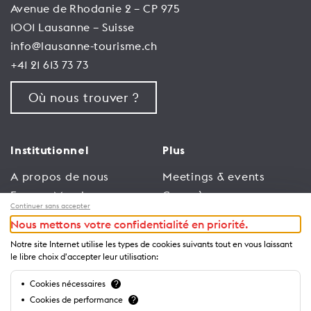
Avenue de Rhodanie 2 – CP 975
1001 Lausanne – Suisse
info@lausanne-tourisme.ch
+41 21 613 73 73
Où nous trouver ?
Institutionnel
Plus
A propos de nous
Meetings & events
Espace Membres
Congrès
Continuer sans accepter
Emploi
Trade
Nous mettons votre confidentialité en priorité.
Conditions générales
Espace Médias
Notre site Internet utilise les types de cookies suivants tout en vous laissant
d’utilisation
Annonceurs
le libre choix d'accepter leur utilisation:
Politique de
Brochures et guides
Cookies nécessaires
?
confidentialité
Cookies de performance
?