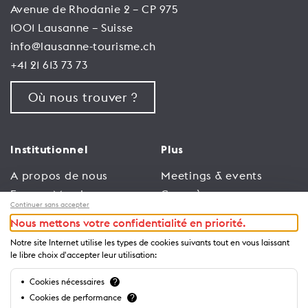
Avenue de Rhodanie 2 – CP 975
1001 Lausanne – Suisse
info@lausanne-tourisme.ch
+41 21 613 73 73
Où nous trouver ?
Institutionnel
Plus
A propos de nous
Meetings & events
Espace Membres
Congrès
Continuer sans accepter
Emploi
Trade
Nous mettons votre confidentialité en priorité.
Conditions générales
Espace Médias
Notre site Internet utilise les types de cookies suivants tout en vous laissant
d’utilisation
Annonceurs
le libre choix d'accepter leur utilisation:
Politique de
Brochures et guides
Cookies nécessaires
?
confidentialité
Cookies de performance
?