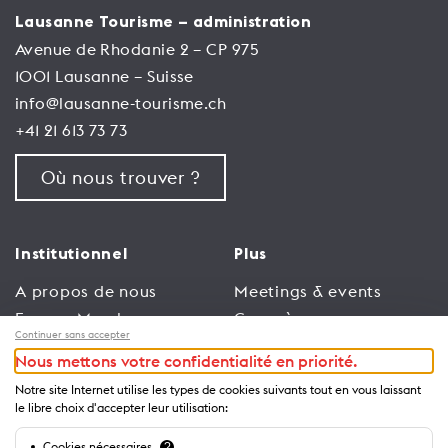
Lausanne Tourisme – administration
Avenue de Rhodanie 2 – CP 975
1001 Lausanne – Suisse
info@lausanne-tourisme.ch
+41 21 613 73 73
Où nous trouver ?
Institutionnel
Plus
A propos de nous
Meetings & events
Espace Membres
Congrès
Continuer sans accepter
Emploi
Trade
Nous mettons votre confidentialité en priorité.
Conditions générales
Espace Médias
Notre site Internet utilise les types de cookies suivants tout en vous laissant
d’utilisation
Annonceurs
le libre choix d'accepter leur utilisation:
Politique de
Brochures et guides
Cookies nécessaires
?