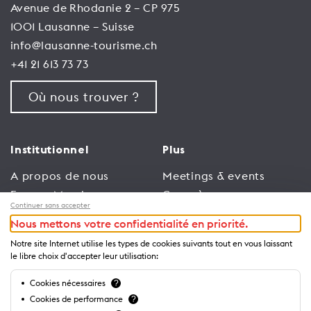
Avenue de Rhodanie 2 – CP 975
1001 Lausanne – Suisse
info@lausanne-tourisme.ch
+41 21 613 73 73
Où nous trouver ?
Institutionnel
Plus
A propos de nous
Meetings & events
Espace Membres
Congrès
Continuer sans accepter
Emploi
Trade
Nous mettons votre confidentialité en priorité.
Conditions générales
Espace Médias
Notre site Internet utilise les types de cookies suivants tout en vous laissant
d’utilisation
Annonceurs
le libre choix d'accepter leur utilisation:
Politique de
Brochures et guides
Cookies nécessaires
?
confidentialité
Cookies de performance
?