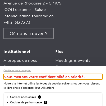
Avenue de Rhodanie 2 – CP 975
1001 Lausanne – Suisse
info@lausanne-tourisme.ch
+41 21 613 73 73
Où nous trouver ?
Institutionnel
Plus
A propos de nous
Meetings & events
Espace Membres
Congrès
Continuer sans accepter
Emploi
Trade
Nous mettons votre confidentialité en priorité.
Conditions générales
Espace Médias
Notre site Internet utilise les types de cookies suivants tout en vous laissant
d’utilisation
Annonceurs
le libre choix d'accepter leur utilisation:
Politique de
Brochures et guides
Cookies nécessaires
?
confidentialité
Cookies de performance
?