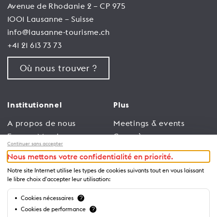
Avenue de Rhodanie 2 – CP 975
1001 Lausanne – Suisse
info@lausanne-tourisme.ch
+41 21 613 73 73
Où nous trouver ?
Institutionnel
Plus
A propos de nous
Meetings & events
Espace Membres
Congrès
Continuer sans accepter
Emploi
Trade
Nous mettons votre confidentialité en priorité.
Conditions générales
Espace Médias
Notre site Internet utilise les types de cookies suivants tout en vous laissant
d’utilisation
Annonceurs
le libre choix d'accepter leur utilisation:
Politique de
Brochures et guides
Cookies nécessaires
?
confidentialité
Cookies de performance
?