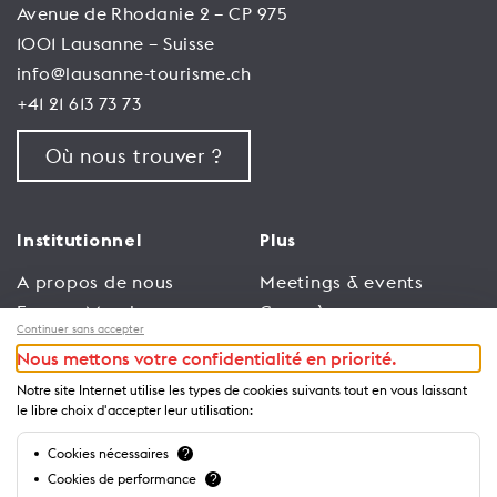
Avenue de Rhodanie 2 – CP 975
1001 Lausanne – Suisse
info@lausanne-tourisme.ch
+41 21 613 73 73
Où nous trouver ?
Institutionnel
Plus
A propos de nous
Meetings & events
Espace Membres
Congrès
Continuer sans accepter
Emploi
Trade
Nous mettons votre confidentialité en priorité.
Conditions générales
Espace Médias
Notre site Internet utilise les types de cookies suivants tout en vous laissant
d’utilisation
Annonceurs
le libre choix d'accepter leur utilisation:
Politique de
Brochures et guides
Cookies nécessaires
?
confidentialité
Cookies de performance
?