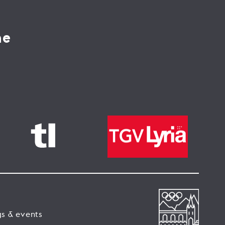
ne
s & events