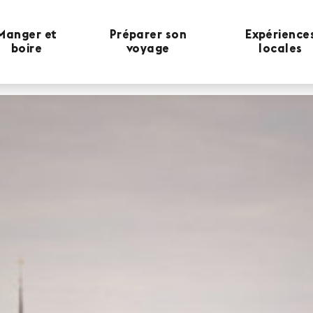
Manger et
Préparer son
Expérience
boire
voyage
locales