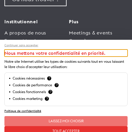
Institutionnel
Plus
A propos de nous
Meetings & events
Espace Membres
Congrès
Continuer sans accepter
Emploi
Trade
Nous mettons votre confidentialité en priorité.
Conditions générales
Espace Médias
Notre site Internet utilise les types de cookies suivants tout en vous laissant
d’utilisation
Annonceurs
le libre choix d'accepter leur utilisation:
Politique de
Brochures et guides
Cookies nécessaires
?
confidentialité
Cookies de performance
?
Cookies fonctionnels
?
Cookies marketing
?
Politique de confidentialité
LAISSEZ-MOI CHOISIR
TOUT ACCEPTER