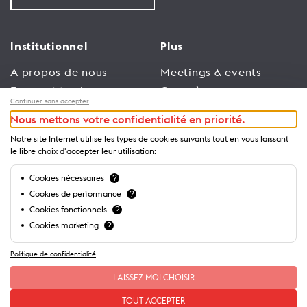
Institutionnel
Plus
A propos de nous
Meetings & events
Espace Membres
Congrès
Continuer sans accepter
Emploi
Trade
Nous mettons votre confidentialité en priorité.
Conditions générales
Espace Médias
Notre site Internet utilise les types de cookies suivants tout en vous laissant
d’utilisation
Annonceurs
le libre choix d'accepter leur utilisation:
Politique de
Brochures et guides
Cookies nécessaires
?
confidentialité
Cookies de performance
?
Cookies fonctionnels
?
Cookies marketing
?
Politique de confidentialité
LAISSEZ-MOI CHOISIR
TOUT ACCEPTER