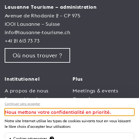
Lausanne Tourisme – administration
Avenue de Rhodanie 2 – CP 975
1001 Lausanne – Suisse
info@lausanne-tourisme.ch
+41 21 613 73 73
Où nous trouver ?
Institutionnel
Plus
A propos de nous
Meetings & events
Espace Membres
Congrès
Continuer sans accepter
Emploi
Trade
Nous mettons votre confidentialité en priorité.
Conditions générales
Espace Médias
Notre site Internet utilise les types de cookies suivants tout en vous laissant
d’utilisation
Annonceurs
le libre choix d'accepter leur utilisation:
Politique de
Brochures et guides
Cookies nécessaires
?