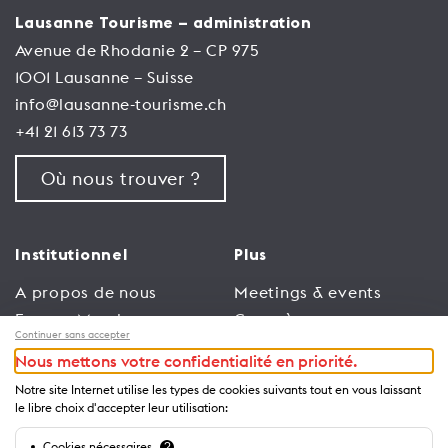
Lausanne Tourisme – administration
Avenue de Rhodanie 2 – CP 975
1001 Lausanne – Suisse
info@lausanne-tourisme.ch
+41 21 613 73 73
Où nous trouver ?
Institutionnel
Plus
A propos de nous
Meetings & events
Espace Membres
Congrès
Continuer sans accepter
Emploi
Trade
Nous mettons votre confidentialité en priorité.
Conditions générales
Espace Médias
Notre site Internet utilise les types de cookies suivants tout en vous laissant
d’utilisation
Annonceurs
le libre choix d'accepter leur utilisation:
Politique de
Brochures et guides
Cookies nécessaires
?