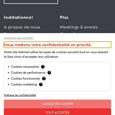
Institutionnel
Plus
A propos de nous
Meetings & events
Espace Membres
Congrès
Continuer sans accepter
Emploi
Trade
Nous mettons votre confidentialité en priorité.
Conditions générales
Espace Médias
Notre site Internet utilise les types de cookies suivants tout en vous laissant
d’utilisation
Annonceurs
le libre choix d'accepter leur utilisation:
Politique de
Brochures et guides
Cookies nécessaires
?
confidentialité
Cookies de performance
?
Cookies fonctionnels
?
Cookies marketing
?
Politique de confidentialité
LAISSEZ-MOI CHOISIR
TOUT ACCEPTER