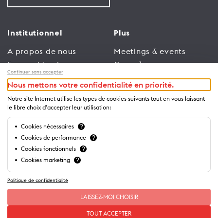
Institutionnel
Plus
A propos de nous
Meetings & events
Espace Membres
Congrès
Continuer sans accepter
Emploi
Trade
Nous mettons votre confidentialité en priorité.
Conditions générales
Espace Médias
Notre site Internet utilise les types de cookies suivants tout en vous laissant
d’utilisation
Annonceurs
le libre choix d'accepter leur utilisation:
Politique de
Brochures et guides
Cookies nécessaires
?
confidentialité
Cookies de performance
?
Cookies fonctionnels
?
Cookies marketing
?
Politique de confidentialité
LAISSEZ-MOI CHOISIR
TOUT ACCEPTER