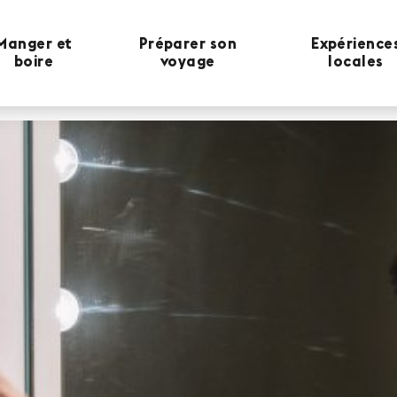
Manger et
Préparer son
Expérience
boire
voyage
locales