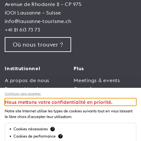
Avenue de Rhodanie 2 – CP 975
1001 Lausanne – Suisse
info@lausanne-tourisme.ch
+41 21 613 73 73
Où nous trouver ?
Institutionnel
Plus
A propos de nous
Meetings & events
Espace Membres
Congrès
Continuer sans accepter
Emploi
Trade
Nous mettons votre confidentialité en priorité.
Conditions générales
Espace Médias
Notre site Internet utilise les types de cookies suivants tout en vous laissant
d’utilisation
Annonceurs
le libre choix d'accepter leur utilisation:
Politique de
Brochures et guides
Cookies nécessaires
?
confidentialité
Cookies de performance
?