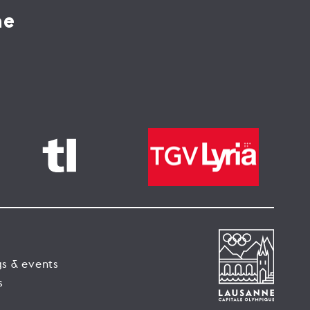
ne
s & events
s