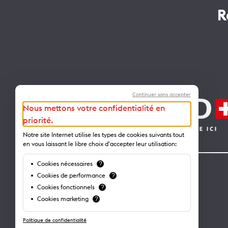
R
Continuer sans accepter
Nous mettons votre confidentialité en
priorité.
Notre site Internet utilise les types de cookies suivants tout
en vous laissant le libre choix d'accepter leur utilisation:
Cookies nécessaires
?
Contact
Cookies de performance
?
Cookies fonctionnels
?
Lausanne Tourisme – administration
Cookies marketing
?
Avenue de Rhodanie 2 – CP 975
1001 Lausanne – Suisse
Politique de confidentialité