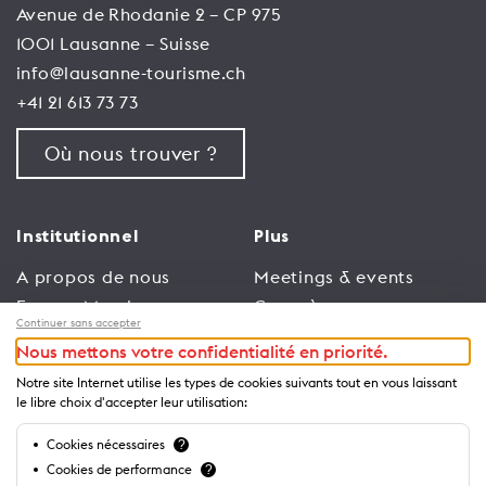
Avenue de Rhodanie 2 – CP 975
1001 Lausanne – Suisse
info@lausanne-tourisme.ch
+41 21 613 73 73
Où nous trouver ?
Institutionnel
Plus
A propos de nous
Meetings & events
Espace Membres
Congrès
Continuer sans accepter
Emploi
Trade
Nous mettons votre confidentialité en priorité.
Conditions générales
Espace Médias
Notre site Internet utilise les types de cookies suivants tout en vous laissant
d’utilisation
Annonceurs
le libre choix d'accepter leur utilisation:
Politique de
Brochures et guides
Cookies nécessaires
?
confidentialité
Cookies de performance
?