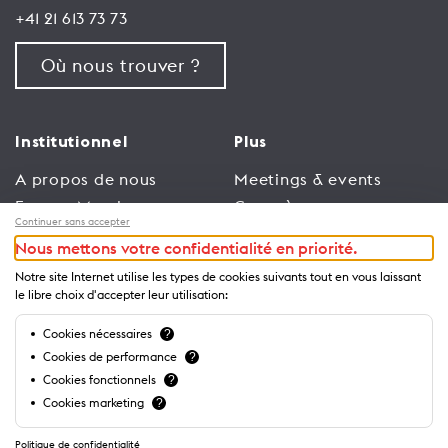
+41 21 613 73 73
Où nous trouver ?
Institutionnel
Plus
A propos de nous
Meetings & events
Espace Membres
Congrès
Continuer sans accepter
Emploi
Trade
Nous mettons votre confidentialité en priorité.
Conditions générales
Espace Médias
Notre site Internet utilise les types de cookies suivants tout en vous laissant
d’utilisation
Annonceurs
le libre choix d'accepter leur utilisation:
Politique de
Brochures et guides
Cookies nécessaires
?
confidentialité
Cookies de performance
?
Cookies fonctionnels
?
Cookies marketing
?
Politique de confidentialité