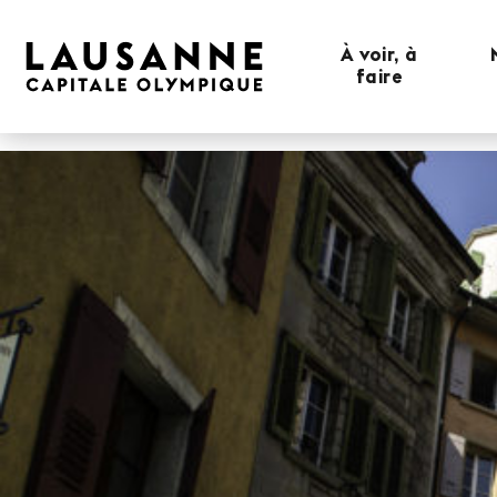
À voir, à
faire