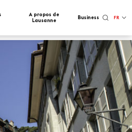
s
A propos de
Business
FR
Lausanne