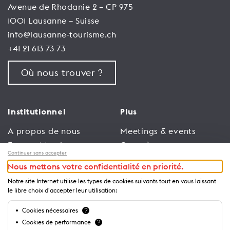
Avenue de Rhodanie 2 – CP 975
1001 Lausanne – Suisse
info@lausanne-tourisme.ch
+41 21 613 73 73
Où nous trouver ?
Institutionnel
Plus
A propos de nous
Meetings & events
Espace Membres
Congrès
Continuer sans accepter
Emploi
Trade
Nous mettons votre confidentialité en priorité.
Conditions générales
Espace Médias
Notre site Internet utilise les types de cookies suivants tout en vous laissant
d’utilisation
Annonceurs
le libre choix d'accepter leur utilisation:
Politique de
Brochures et guides
Cookies nécessaires
?
confidentialité
Cookies de performance
?