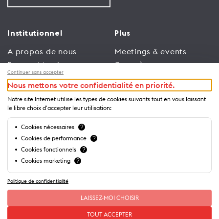
Institutionnel
Plus
A propos de nous
Meetings & events
Espace Membres
Congrès
Continuer sans accepter
Emploi
Trade
Nous mettons votre confidentialité en priorité.
Conditions générales
Espace Médias
Notre site Internet utilise les types de cookies suivants tout en vous laissant
d’utilisation
Annonceurs
le libre choix d'accepter leur utilisation:
Politique de
Brochures et guides
Cookies nécessaires
?
confidentialité
Cookies de performance
?
Cookies fonctionnels
?
Cookies marketing
?
Politique de confidentialité
LAISSEZ-MOI CHOISIR
TOUT ACCEPTER