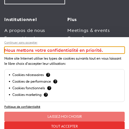
Institutionnel
Plus
A propos de nous
Meetings & events
Espace Membres
Congrès
Continuer sans accepter
Emploi
Trade
Nous mettons votre confidentialité en priorité.
Conditions générales
Espace Médias
Notre site Internet utilise les types de cookies suivants tout en vous laissant
d’utilisation
Annonceurs
le libre choix d'accepter leur utilisation:
Politique de
Brochures et guides
Cookies nécessaires
?
confidentialité
Cookies de performance
?
Cookies fonctionnels
?
Cookies marketing
?
Politique de confidentialité
LAISSEZ-MOI CHOISIR
TOUT ACCEPTER