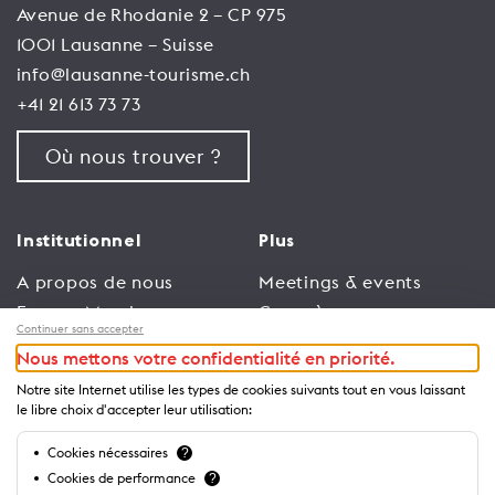
Avenue de Rhodanie 2 – CP 975
1001 Lausanne – Suisse
info@lausanne-tourisme.ch
+41 21 613 73 73
Où nous trouver ?
Institutionnel
Plus
A propos de nous
Meetings & events
Espace Membres
Congrès
Continuer sans accepter
Emploi
Trade
Nous mettons votre confidentialité en priorité.
Conditions générales
Espace Médias
Notre site Internet utilise les types de cookies suivants tout en vous laissant
d’utilisation
Annonceurs
le libre choix d'accepter leur utilisation:
Politique de
Brochures et guides
Cookies nécessaires
?
confidentialité
Cookies de performance
?