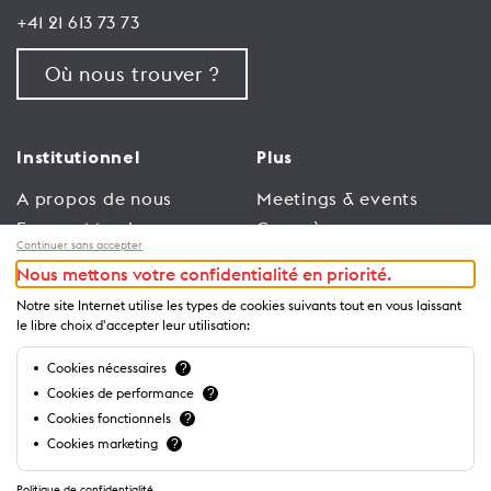
+41 21 613 73 73
Où nous trouver ?
Institutionnel
Plus
A propos de nous
Meetings & events
Espace Membres
Congrès
Continuer sans accepter
Emploi
Trade
Nous mettons votre confidentialité en priorité.
Conditions générales
Espace Médias
Notre site Internet utilise les types de cookies suivants tout en vous laissant
d’utilisation
Annonceurs
le libre choix d'accepter leur utilisation:
Politique de
Brochures et guides
Cookies nécessaires
?
confidentialité
Cookies de performance
?
Cookies fonctionnels
?
Cookies marketing
?
Politique de confidentialité