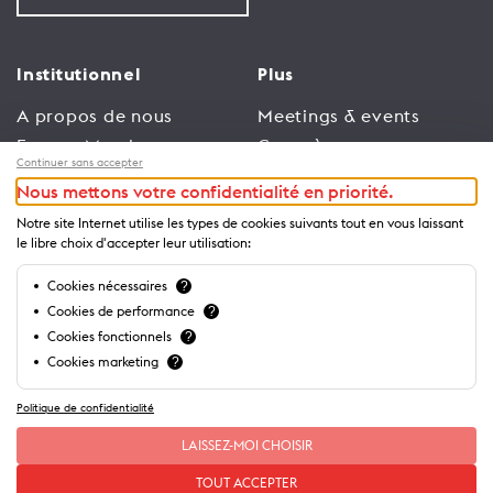
Institutionnel
Plus
A propos de nous
Meetings & events
Espace Membres
Congrès
Continuer sans accepter
Emploi
Trade
Nous mettons votre confidentialité en priorité.
Conditions générales
Espace Médias
Notre site Internet utilise les types de cookies suivants tout en vous laissant
d’utilisation
Annonceurs
le libre choix d'accepter leur utilisation:
Politique de
Brochures et guides
Cookies nécessaires
?
confidentialité
Cookies de performance
?
Cookies fonctionnels
?
Cookies marketing
?
Politique de confidentialité
LAISSEZ-MOI CHOISIR
TOUT ACCEPTER