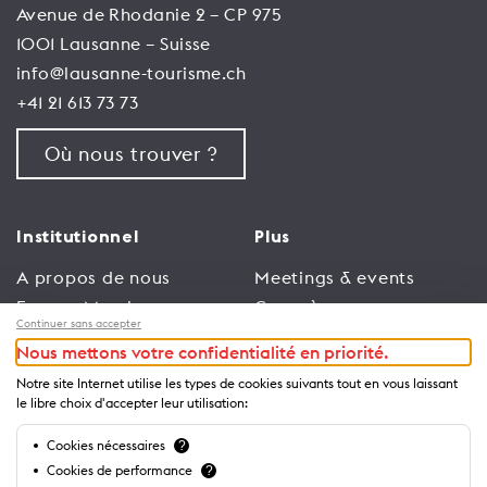
Avenue de Rhodanie 2 – CP 975
1001 Lausanne – Suisse
info@lausanne-tourisme.ch
+41 21 613 73 73
Où nous trouver ?
Institutionnel
Plus
A propos de nous
Meetings & events
Espace Membres
Congrès
Continuer sans accepter
Emploi
Trade
Nous mettons votre confidentialité en priorité.
Conditions générales
Espace Médias
Notre site Internet utilise les types de cookies suivants tout en vous laissant
d’utilisation
Annonceurs
le libre choix d'accepter leur utilisation:
Politique de
Brochures et guides
Cookies nécessaires
?
confidentialité
Cookies de performance
?