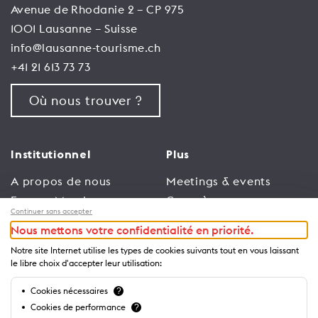
Avenue de Rhodanie 2 – CP 975
1001 Lausanne – Suisse
info@lausanne-tourisme.ch
+41 21 613 73 73
Où nous trouver ?
Institutionnel
Plus
A propos de nous
Meetings & events
Espace Membres
Congrès
Continuer sans accepter
Emploi
Trade
Nous mettons votre confidentialité en priorité.
Conditions générales
Espace Médias
Notre site Internet utilise les types de cookies suivants tout en vous laissant
d’utilisation
Annonceurs
le libre choix d'accepter leur utilisation:
Politique de
Brochures et guides
Cookies nécessaires
?
confidentialité
Cookies de performance
?