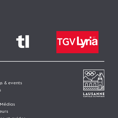
s & events
s
 Médias
eurs