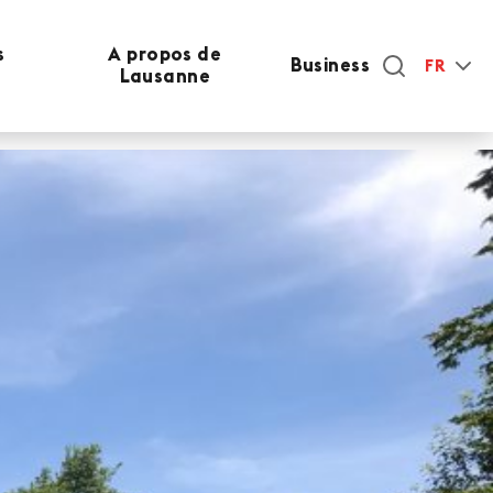
s
A propos de
Business
FR
Lausanne