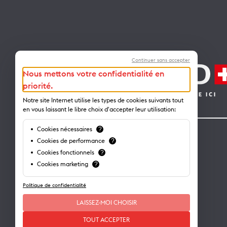
Continuer sans accepter
Nous mettons votre confidentialité en
priorité.
Notre site Internet utilise les types de cookies suivants tout
en vous laissant le libre choix d'accepter leur utilisation:
Cookies nécessaires
?
Contact
Cookies de performance
?
Cookies fonctionnels
?
Lausanne Tourisme – administration
Cookies marketing
?
Avenue de Rhodanie 2 – CP 975
Politique de confidentialité
1001 Lausanne – Suisse
info@lausanne-tourisme.ch
LAISSEZ-MOI CHOISIR
+41 21 613 73 73
TOUT ACCEPTER