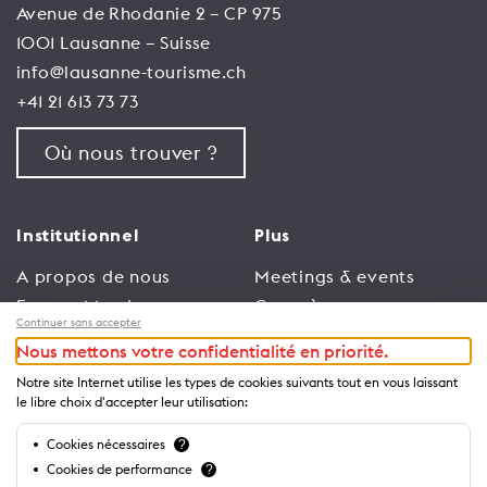
Avenue de Rhodanie 2 – CP 975
1001 Lausanne – Suisse
info@lausanne-tourisme.ch
+41 21 613 73 73
Où nous trouver ?
Institutionnel
Plus
A propos de nous
Meetings & events
Espace Membres
Congrès
Continuer sans accepter
Emploi
Trade
Nous mettons votre confidentialité en priorité.
Conditions générales
Espace Médias
Notre site Internet utilise les types de cookies suivants tout en vous laissant
d’utilisation
Annonceurs
le libre choix d'accepter leur utilisation:
Politique de
Brochures et guides
Cookies nécessaires
?
confidentialité
Cookies de performance
?